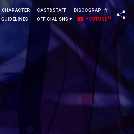
CHARACTER
CAST&STAFF
DISCOGRAPHY
SHA
GUIDELINES
OFFICIAL SNS
YOUTUBE