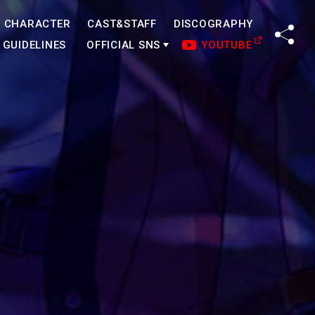
CHARACTER
CAST&STAFF
DISCOGRAPHY
SHA
GUIDELINES
OFFICIAL SNS
YOUTUBE