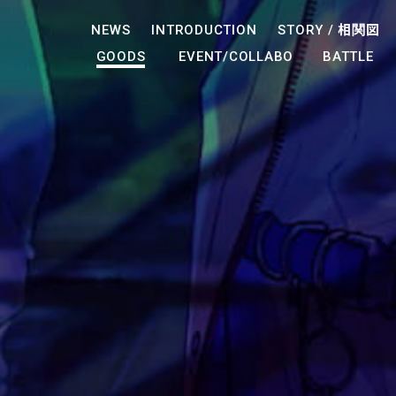
NEWS
INTRODUCTION
STORY /
相関図
GOODS
EVENT/COLLABO
BATTLE