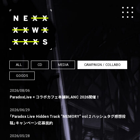
ALL
CD
MEDIA
CAMPAIGN / COLLABO
GOODS
2026/08/06
ParadoxLive × コラボカフェ本舗BLANC 2026開催！
2026/06/29
「Paradox Live Hidden Track "MEMORY" vol.2 ハッシュタグ感想投
稿」キャンペーン応募規約
2026/05/28