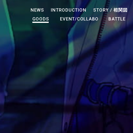
NEWS
INTRODUCTION
STORY /
相関図
GOODS
EVENT/COLLABO
BATTLE