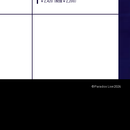
￥2,420 （税抜￥2,200）
©Paradox Live2026
BACK TO LIST
next