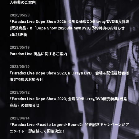
入特典のご案内
2026/05/23
「Paradox Live Dope Show 2026」会場＆通販CD/Blu-ray/DVD購入特典
(既発商品）&「Dope Show 2026Blu-ray&DVD」予約特典のお知らせ
※5/23更新
2023/05/19
Paradox Live 商品に関するご案内
2023/05/19
「Paradox Live Dope Show 2023」Blu-ray＆DVD 会場＆配信視聴者様
限定特典のお知らせ
2023/05/12
「Paradox Live Dope Show 2023」会場CD/Blu-ray/DVD販売特典(既発
商品）のお知らせ
2023/04/14
『Paradox Live -Road to Legend- Round2』 発売記念キャンペーンがア
ニメイト一部店舗にて開催決定！