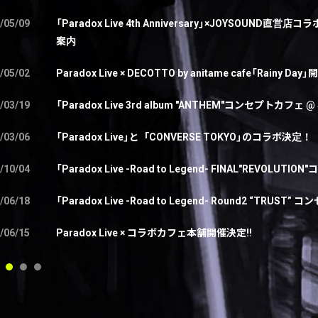
/05/09
「Paradox Live 4th Anniversary」×JOYS
案内
/05/02
Paradox Live × DECOTTO by anitame cafe「Rainy D
/03/19
「Paradox Live 3rd album "ANTHEM"コンセプトカフェ
/03/06
「Paradox Live」と「CONVERSE TOKYO」のコラボ決定！
/10/04
「Paradox Live -Road to Legend- FINAL"REVOLU
/06/18
「Paradox Live -Road to Legend- Round2 “TRUS
/06/15
Paradox Live × コラボカフェ本舗開催決定!!