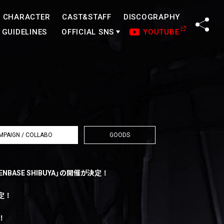
CHARACTER
CAST&STAFF
DISCOGRAPHY
SHA
GUIDELINES
OFFICIAL SNS
YOUTUBE
MPAIGN / COLLABO
GOODS
 OPENBASE SHIBUYA」の開催が決定！
決定！
催！