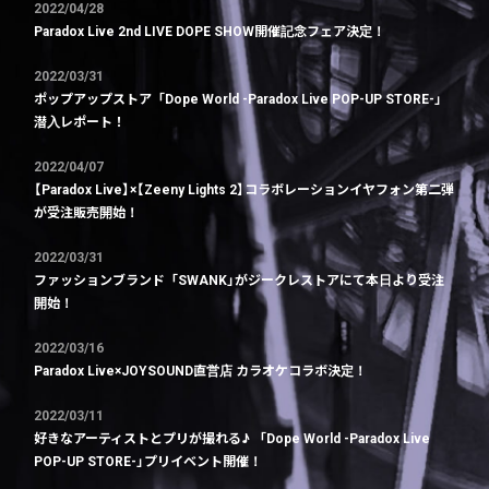
2022/04/28
Paradox Live 2nd LIVE DOPE SHOW開催記念フェア決定！
2022/03/31
ポップアップストア「Dope World -Paradox Live POP-UP STORE-」
潜入レポート！
2022/04/07
【Paradox Live】×【Zeeny Lights 2】コラボレーションイヤフォン第二弾
が受注販売開始！
2022/03/31
ファッションブランド「SWANK」がジークレストアにて本日より受注
開始！
2022/03/16
Paradox Live×JOYSOUND直営店 カラオケコラボ決定！
2022/03/11
好きなアーティストとプリが撮れる♪ 「Dope World -Paradox Live
POP-UP STORE-」プリイベント開催！