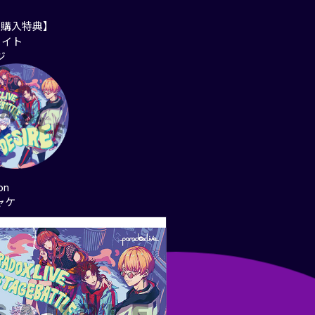
別購入特典】
メイト
ジ
on
ャケ