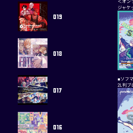
＜オン
ジャケ
■ソフ
2L判