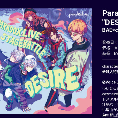
Para
"DES
BAE×
発売日：20
価格：￥2
品番：EYC
charact
💿封入特
💿Voice 
ついに火蓋
cozm
トメタル
壮絶な半
い理由が
弟の那由