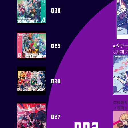
■タワ
①L判
②複製
＜表面