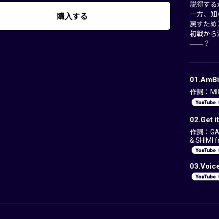
説得する
一方、知
購入する
戻すため
初戦から
――？
01.AmBi
作詞：MIC
02.Get 
作詞：GAS
& SHIMI 
03.Voic