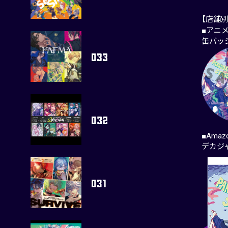
【店舗
■アニ
缶バッ
■Amaz
デカジ