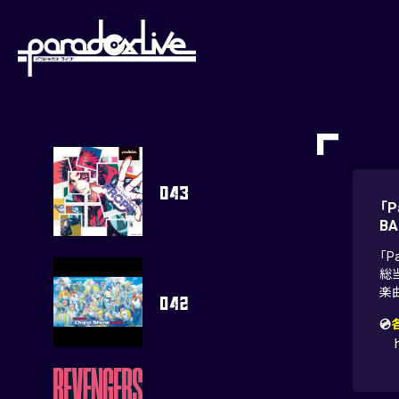
paradoxlive
「P
BA
「P
総
楽曲
💿