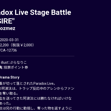
dox Live Stage Battle
IRE"
cozmez
20-03-31
,200（税抜￥2,000）
A-12736
er illust：ぷらなりこ
典
：投票ポイント券
Drama Story
が切って落とされたParadox Live。
ezの珂波汰は、トラップ反応中のアレンからファン
を奪い取る。
生を送ってきた珂波汰には勝たなければいけな
あった。
汰は兄の行動に動揺し、奪った物を返すように