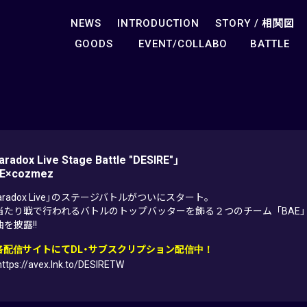
NEWS
INTRODUCTION
STORY /
相関図
GOODS
EVENT/COLLABO
BATTLE
aradox Live Stage Battle "DESIRE"」
E×cozmez
aradox Live」のステージバトルがついにスタート。
当たり戦で行われるバトルのトップバッターを飾る２つのチーム「BAE」「coz
を披露!!
各配信サイトにてDL・サブスクリプション配信中！
https://avex.lnk.to/DESIRETW