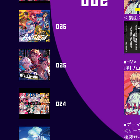
＜裏面
■HMV
L判ブ
■ゲー
＜ゲー
複製サ