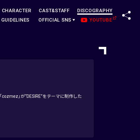
CHARACTER
CAST&STAFF
DISCOGRAPHY
SHA
GUIDELINES
OFFICIAL SNS
YOUTUBE
mez」が“DESIRE”をテーマに制作した