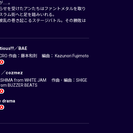
が……。
らせを受けたアンたちはファントメタルを取り
スラム街へと足を踏みいれる。
波乱の巻き起こるステージバトル。その勝敗は
tious!!!／BAE
RO 作曲：藤本和則 編曲： Kazunori Fujimoto
it ／cozmez
HIMA from WHITE JAM 作曲 ･ 編曲：SHIGE
from BUZZER BEATS
e drama