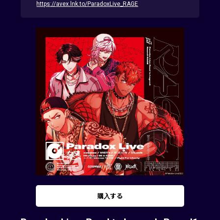
https://avex.lnk.to/ParadoxLive_RAGE
購入する