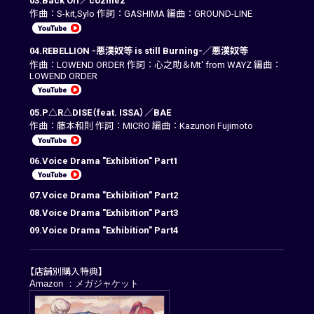
03.Back Off／cozmez
作曲：S-kit,Sylo 作詞：GASHIMA 編曲：GROUND-LINE
04.REBELLION -悪漢奴等 is still Burning-／悪漢奴等
作曲：LOWEND ORDER 作詞：心之助＆Mt' from WAYZ 編曲：
LOWEND ORDER
05.P△R△DISE（feat. ISSA）／BAE
作曲：藤本和則 作詞：MICRO 編曲：Kazunori Fujimoto
06.Voice Drama "Exhibition" Part1
07.Voice Drama "Exhibition" Part2
08.Voice Drama "Exhibition" Part3
09.Voice Drama "Exhibition" Part4
【店舗別購入特典】
Amazon ：メガジャケット