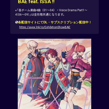
BAE feat. ISSA !!
※「各チーム楽曲4曲（01～04）・Voice Drama Part1～
4（06～09）」は全形態共通となります。
💿
各配信サイトにてDL・サブスクリプション配信中！
https://avex.lnk.to/ExhibitionShowBAE