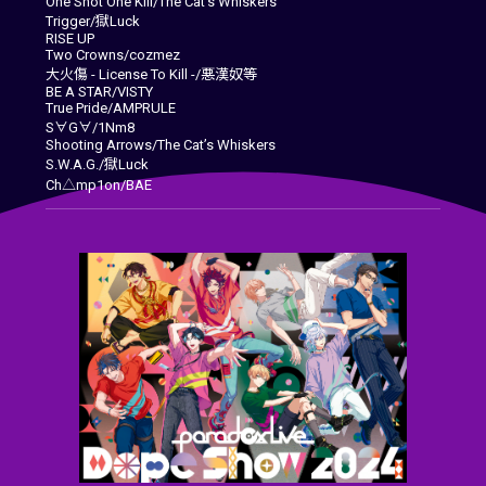
One Shot One Kill/The Cat’s Whiskers
Trigger/獄Luck
RISE UP
Two Crowns/cozmez
大火傷 - License To Kill -/悪漢奴等
BE A STAR/VISTY
True Pride/AMPRULE
S∀G∀/1Nm8
Shooting Arrows/The Cat’s Whiskers
S.W.A.G./獄Luck
Ch△mp1on/BAE