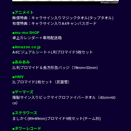
■アニメイト
無償特典：キャラサイン入りマジックタオル(タップタオル)
有償特典：キャラサイン入りA4キャンバスボード
■mu-mo SHOP
卓上カレンダー＋専用配送箱
■Amazon.co.jp
A4ビジュアルシート＋L判ブロマイド5枚セット
■あみあみ
2L判ブロマイド＆長方形缶バッジ（78mm×53mm）
■HMV
2Lブロマイド2枚セット（武雷管）
■ゲーマーズ
複製サイン入りビックマイクロファイバータオル（40cm×60
㎝）
■ステラワース
ましかく(89×89mm)ブロマイド9枚セット(チーム別)
■タワーレコード