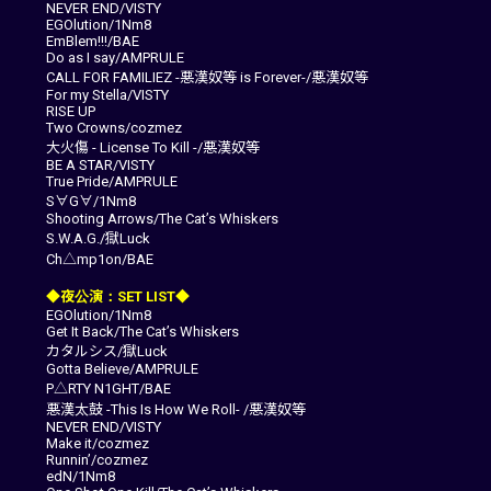
NEVER END/VISTY
EGOlution/1Nm8
EmBlem!!!/BAE
Do as I say/AMPRULE
CALL FOR FAMILIEZ -悪漢奴等 is Forever-/悪漢奴等
For my Stella/VISTY
RISE UP
Two Crowns/cozmez
大火傷 - License To Kill -/悪漢奴等
BE A STAR/VISTY
True Pride/AMPRULE
S∀G∀/1Nm8
Shooting Arrows/The Cat’s Whiskers
S.W.A.G./獄Luck
Ch△mp1on/BAE
◆夜公演：SET LIST◆
EGOlution/1Nm8
Get It Back/The Cat’s Whiskers
カタルシス/獄Luck
Gotta Believe/AMPRULE
P△RTY N1GHT/BAE
悪漢太鼓 -This Is How We Roll- /悪漢奴等
NEVER END/VISTY
Make it/cozmez
Runnin’/cozmez
edN/1Nm8