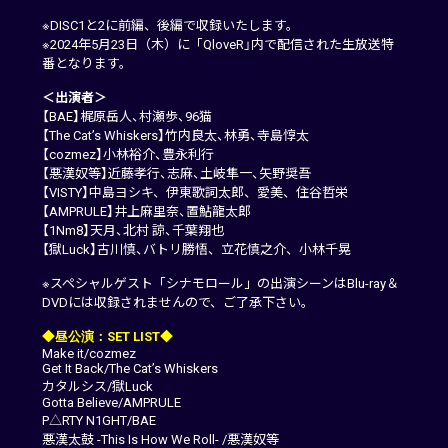
※DISC1と2に前編、後編で収録いたします。
※2024年5月23日（木）に「QloveR」内で配信された生放送特
番となります。
＜出演者＞
【BAE】梶原岳人、村瀬歩、96猫
【The Cat’s Whiskers】竹内良太、林勇、寺島惇太
【cozmez】小林裕介、豊永利行
【悪漢奴等】近藤孝行、志麻、土岐隼一、矢野奨吾
【VISTY】中島ヨシキ、伊東歌詞太郎、愛美、住谷哲栄
【AMPRULE】井上麻里奈、置鮎龍太郎
【1Nm8】天月、北村 諒、千葉翔也
【獄Luck】古川慎、バトリ勝悟、立花慎之介、小林千晃
※スペシャルゲスト「シナモロール」の出演シーンはBlu-ray＆
DVDには収録されませんので、ご了承下さい。
◆昼公演：SET LIST◆
Make it/cozmez
Get It Back/The Cat’s Whiskers
カタルシス/獄Luck
Gotta Believe/AMPRULE
P△RTY N1GHT/BAE
悪漢太鼓 -This Is How We Roll- /悪漢奴等