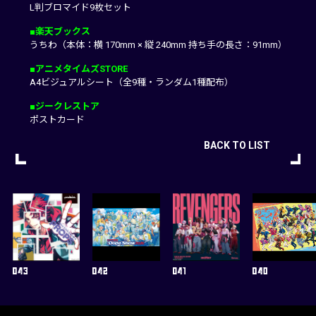
L判ブロマイド9枚セット
■楽天ブックス
うちわ（本体：横 170mm × 縦 240mm 持ち手の長さ：91mm）
■アニメタイムズSTORE
A4ビジュアルシート（全9種・ランダム1種配布）
■ジークレストア
ポストカード
BACK TO LIST