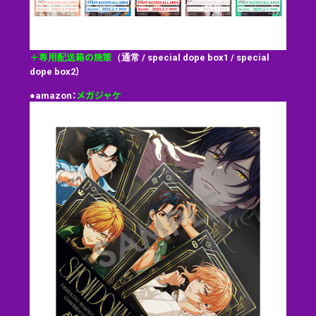
＋専用配送箱の施策
（通常 / special dope box1 / special
dope box2）
●amazon：
メガジャケ