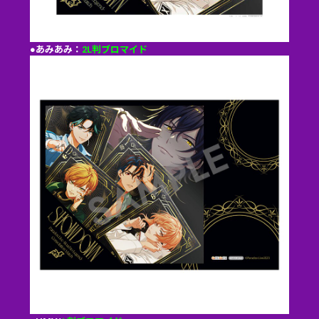
●あみあみ：
2L判ブロマイド