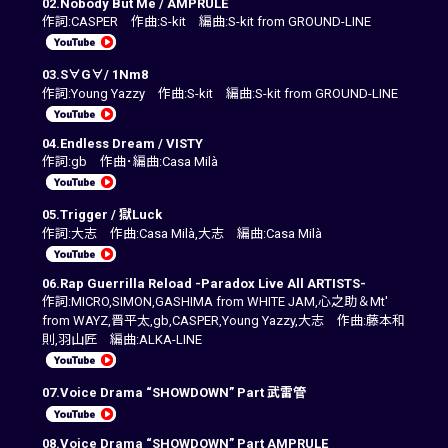
02.Nobody But Me / AMPRULE
作詞:CASPER 作曲:S-kit 編曲:S-kit from GROUND-LINE
03.S∀G∀/ 1Nm8
作詞:Young Yazzy 作曲:S-kit 編曲:S-kit from GROUND-LINE
04.Endless Dream / VISTY
作詞:gb 作曲･編曲:Casa Milà
05.Trigger / 獄Luck
作詞:大志 作曲:Casa Milà,大志 編曲:Casa Milà
06.Rap Guerrilla Reload -Paradox Live All ARTISTS-
作詞:MICRO,SIMON,GASHIMA from WHITE JAM,心之助＆Mt'
from WAYZ,晋平太,gb,CASPER,Young Yazzy,大志 作曲:藤本和
則,羽山匠 編曲:ALKA-LINE
07.Voice Drama “SHOWDOWN” Part 武雷管
08.Voice Drama “SHOWDOWN” Part AMPRULE