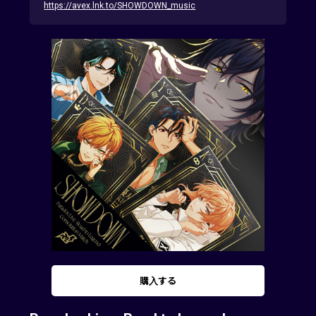
https://avex.lnk.to/SHOWDOWN_music
購入する