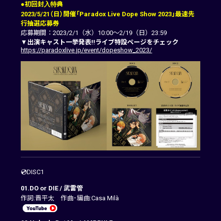
●初回封入特典
2023/5/21（日）開催「Paradox Live Dope Show 2023」最速先
行抽選応募券
応募期間：2023/2/1（水）10:00～2/19（日）23:59
▼
出演キャスト一挙発表!!ライブ特設ページをチェック
https://paradoxlive.jp/event/dopeshow_2023/
💿DISC1
01.DO or DIE / 武雷管
作詞:晋平太 作曲･編曲:Casa Milà