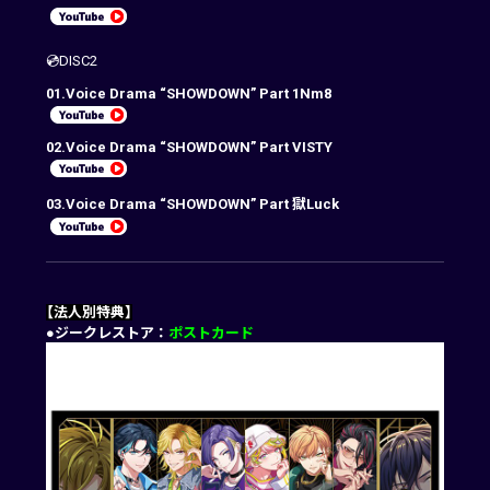
💿DISC2
01.Voice Drama “SHOWDOWN” Part 1Nm8
02.Voice Drama “SHOWDOWN” Part VISTY
03.Voice Drama “SHOWDOWN” Part 獄Luck
【法人別特典】
●ジークレストア：
ポストカード