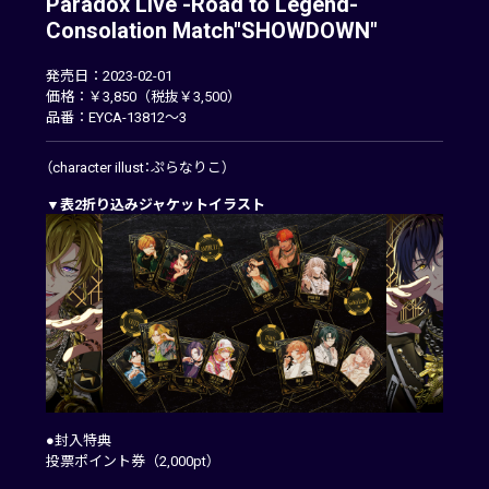
Paradox Live -Road to Legend-
Consolation Match"SHOWDOWN"
発売日：2023-02-01
価格：￥3,850（税抜￥3,500）
品番：EYCA-13812～3
（character illust：ぷらなりこ）
▼表2折り込みジャケットイラスト
●封入特典
投票ポイント券（2,000pt）