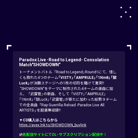
Paradox Live -Road to Legend- Consolation
Match"SHOWDOWN"
トーナメントバトル「Road to Legend」Round1にて、惜し
くも敗れた4つのチーム
「VISTY」「AMPRULE」「1Nm8」「獄
Luck」
が決勝ステージへの1枚の切符を賭けて激突!!
"SHOWDOWN"をテーマに制作された4チームの楽曲に加
え、「武雷管」の新曲、そして「VISTY」「AMPRULE」
「1Nm8」「獄Luck」「武雷管」が新たに加わった総勢９チーム
での全員曲「Rap Guerrilla Reload -Paradox Live All
ARTISTS-」を超豪華収録!!
▼CD購入はこちらから
https://avex.lnk.to/SHOWDOWN_buylink
💿
各配信サイトにてDL・サブスクリプション配信中！