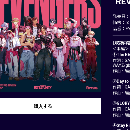
"RE
発売日：20
価格：￥3
品番：EYC
【収録内
＜本編＞
①The RE
作詞：GAS
WAYZ/g
作曲・編曲
②Day to 
作詞：GAS
作曲・編曲
③GLORY
購入する
作詞：CA
作曲・編曲：
④Stay Ri