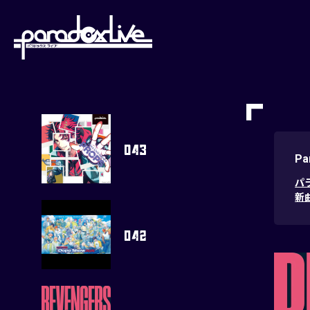
paradoxlive
Pa
パラ
新