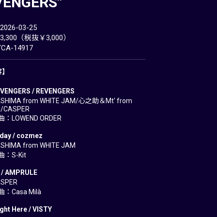
VENGERS"
26-03-25
,300（税抜￥3,000）
A-14917
容】
VENGERS / REVENGERS
HIMA from WHITE JAM/心之助＆Mt' from
b/CASPER
：LOWEND ORDER
day / cozmez
HIMA from WHITE JAM
：S-Kit
 / AMPRULE
SPER
Casa Milà
ght Here / VISTY