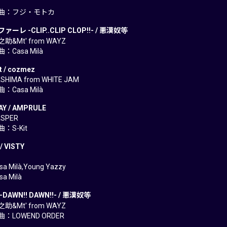
曲：フジ・モトカ
ーレ -CLIP..CLIP CLOP!!- / 悪漢奴等
&Mt' from WAYZ
Casa Milà
t / cozmez
HIMA from WHITE JAM
Casa Milà
Y / AMPRULE
SPER
：S-Kit
/ VISTY
 Milà,Young Yazzy
a Milà
DAWN!! DAWN!!- / 悪漢奴等
&Mt' from WAYZ
：LOWEND ORDER