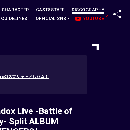
CHARACTER
CAST&STAFF
DISCOGRAPHY
SHA
GUIDELINES
OFFICIAL SNS
YOUTUBE
vengersのスプリットアルバム！
dox Live -Battle of
y- Split ALBUM